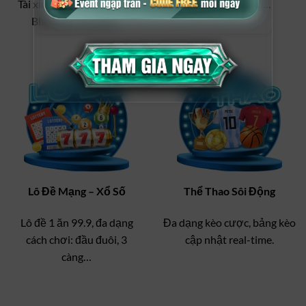
Tài xỉu, Baccarat, Bầu cua,
Chắn, Tấn, Xì tố…
Blackjack, Xóc đĩa…
Lô Đề Mạng – Xổ Số
Thể Thao Sôi Động
Lô đề 1 ăn 99.9, đa dạng
Đa dạng kèo cược, bảng kèo
cách chơi: đầu đuôi, 3
cập nhật real-time.
càng…