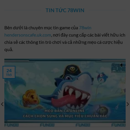
TIN TỨC 78WIN
Bên dưới là chuyên mục tin game của
78win
hendersonscafe.uk.com
, nơi đây cung cấp các bài viết hữu ích
chia sẻ các thông tin trò chơi và cả những mẹo cá cược hiệu
quả.
24
Th5