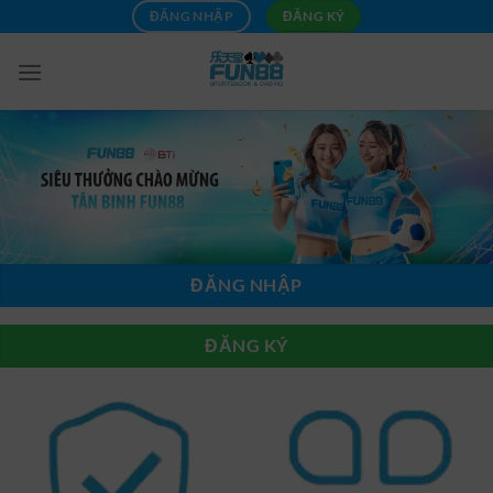
Chuyển
ĐĂNG NHẬP
ĐĂNG KÝ
đến
nội
dung
ĐĂNG NHẬP
ĐĂNG KÝ